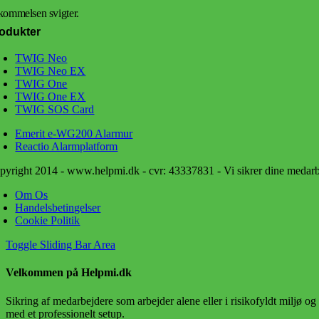
kommelsen svigter.
odukter
TWIG Neo
TWIG Neo EX
TWIG One
TWIG One EX
TWIG SOS Card
Emerit e-WG200 Alarmur
Reactio Alarmplatform
pyright 2014 - www.helpmi.dk - cvr: 43337831 - Vi sikrer dine medarbej
Om Os
Handelsbetingelser
Cookie Politik
Toggle Sliding Bar Area
Velkommen på Helpmi.dk
Sikring af medarbejdere som arbejder alene eller i risikofyldt mil
med et professionelt setup.