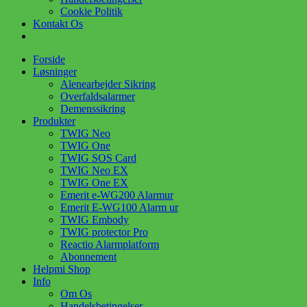
Cookie Politik
Kontakt Os
Forside
Løsninger
Alenearbejder Sikring
Overfaldsalarmer
Demenssikring
Produkter
TWIG Neo
TWIG One
TWIG SOS Card
TWIG Neo EX
TWIG One EX
Emerit e-WG200 Alarmur
Emerit E-WG100 Alarm ur
TWIG Embody
TWIG protector Pro
Reactio Alarmplatform
Abonnement
Helpmi Shop
Info
Om Os
Handelsbetingelser