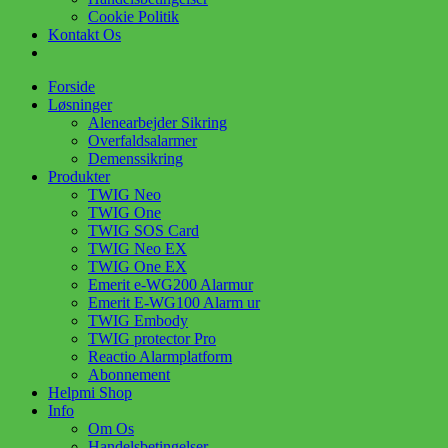
Cookie Politik
Kontakt Os
Forside
Løsninger
Alenearbejder Sikring
Overfaldsalarmer
Demenssikring
Produkter
TWIG Neo
TWIG One
TWIG SOS Card
TWIG Neo EX
TWIG One EX
Emerit e-WG200 Alarmur
Emerit E-WG100 Alarm ur
TWIG Embody
TWIG protector Pro
Reactio Alarmplatform
Abonnement
Helpmi Shop
Info
Om Os
Handelsbetingelser