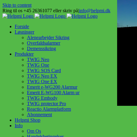
Skip to content
Ring til os +45 26361077 eller skriv på
|
info@helpmi.dk
Forside
Løsninger
Alenearbejder Sikring
Overfaldsalarmer
Demenssikring
Produkter
TWIG Neo
TWIG One
TWIG SOS Card
TWIG Neo EX
TWIG One EX
Emerit e-WG200 Alarmur
Emerit E-WG100 Alarm ur
TWIG Embody
TWIG protector Pro
Reactio Alarmplatform
Abonnement
Helpmi Shop
Info
Om Os
Handelsbetingelser