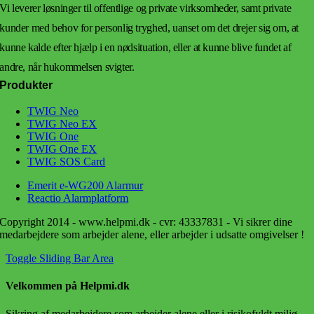
Vi leverer løsninger til offentlige og private virksomheder, samt private
kunder med behov for personlig tryghed, uanset om det drejer sig om, at
kunne kalde efter hjælp i en nødsituation, eller at kunne blive fundet af
andre, når hukommelsen svigter.
Produkter
TWIG Neo
TWIG Neo EX
TWIG One
TWIG One EX
TWIG SOS Card
Emerit e-WG200 Alarmur
Reactio Alarmplatform
Copyright 2014 - www.helpmi.dk - cvr: 43337831 - Vi sikrer dine
medarbejdere som arbejder alene, eller arbejder i udsatte omgivelser !
Toggle Sliding Bar Area
Velkommen på Helpmi.dk
Sikring af medarbejdere som arbejder alene eller i risikofyldt miljø