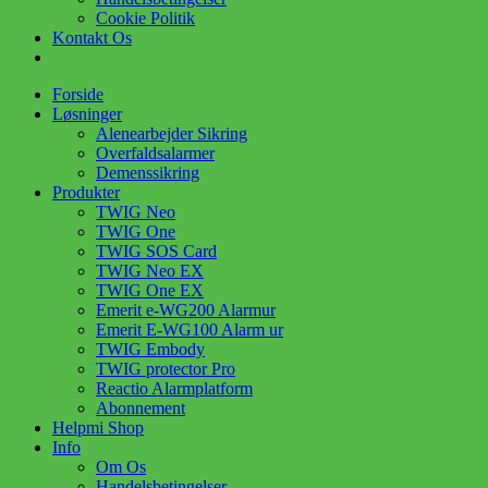
Cookie Politik
Kontakt Os
Forside
Løsninger
Alenearbejder Sikring
Overfaldsalarmer
Demenssikring
Produkter
TWIG Neo
TWIG One
TWIG SOS Card
TWIG Neo EX
TWIG One EX
Emerit e-WG200 Alarmur
Emerit E-WG100 Alarm ur
TWIG Embody
TWIG protector Pro
Reactio Alarmplatform
Abonnement
Helpmi Shop
Info
Om Os
Handelsbetingelser