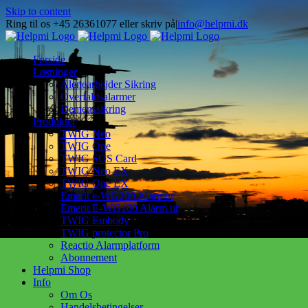
Skip to content
Ring til os +45 26361077 eller skriv på
|
info@helpmi.dk
Forside
Løsninger
Alenearbejder Sikring
Overfaldsalarmer
Demenssikring
Produkter
TWIG Neo
TWIG One
TWIG SOS Card
TWIG Neo EX
TWIG One EX
Emerit e-WG200 Alarmur
Emerit E-WG100 Alarm ur
TWIG Embody
TWIG protector Pro
Reactio Alarmplatform
Abonnement
Helpmi Shop
Info
Om Os
Handelsbetingelser