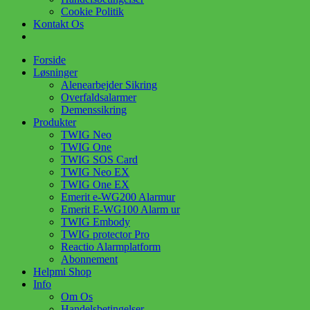
Cookie Politik
Kontakt Os
Forside
Løsninger
Alenearbejder Sikring
Overfaldsalarmer
Demenssikring
Produkter
TWIG Neo
TWIG One
TWIG SOS Card
TWIG Neo EX
TWIG One EX
Emerit e-WG200 Alarmur
Emerit E-WG100 Alarm ur
TWIG Embody
TWIG protector Pro
Reactio Alarmplatform
Abonnement
Helpmi Shop
Info
Om Os
Handelsbetingelser