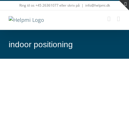
Skip
Ring til os +45 26361077 eller skriv på
|
info@helpmi.dk
to
content
indoor positioning