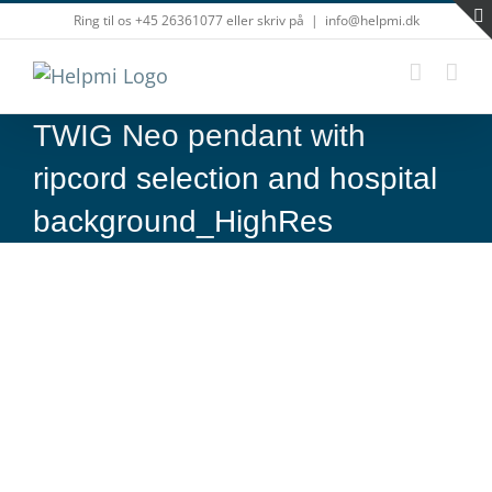
Skip
Ring til os +45 26361077 eller skriv på
|
info@helpmi.dk
to
content
TWIG Neo pendant with
ripcord selection and hospital
background_HighRes