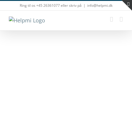
Skip
Ring til os +45 26361077 eller skriv på
|
info@helpmi.dk
to
content