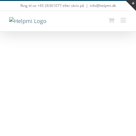
Skip
Ring til os +45 26361077 eller skriv på
|
info@helpmi.dk
to
content