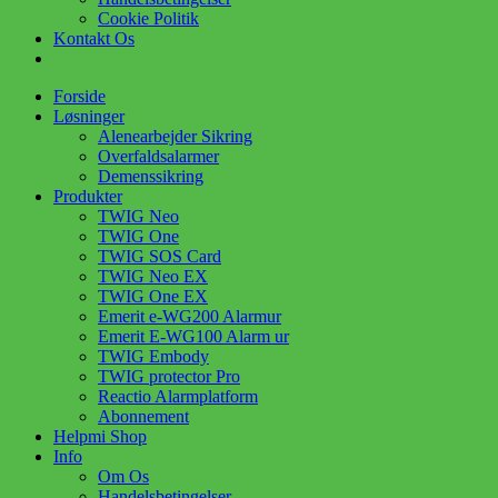
Cookie Politik
Kontakt Os
Forside
Løsninger
Alenearbejder Sikring
Overfaldsalarmer
Demenssikring
Produkter
TWIG Neo
TWIG One
TWIG SOS Card
TWIG Neo EX
TWIG One EX
Emerit e-WG200 Alarmur
Emerit E-WG100 Alarm ur
TWIG Embody
TWIG protector Pro
Reactio Alarmplatform
Abonnement
Helpmi Shop
Info
Om Os
Handelsbetingelser