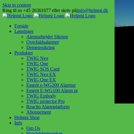
Skip to content
Ring til os +45 26361077 eller skriv på
|
info@helpmi.dk
Forside
Løsninger
Alenearbejder Sikring
Overfaldsalarmer
Demenssikring
Produkter
TWIG Neo
TWIG One
TWIG SOS Card
TWIG Neo EX
TWIG One EX
Emerit e-WG200 Alarmur
Emerit E-WG100 Alarm ur
TWIG Embody
TWIG protector Pro
Reactio Alarmplatform
Abonnement
Helpmi Shop
Info
Om Os
Handelsbetingelser