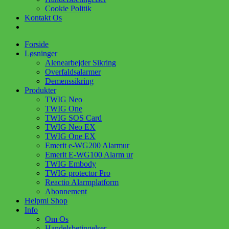
Cookie Politik
Kontakt Os
Forside
Løsninger
Alenearbejder Sikring
Overfaldsalarmer
Demenssikring
Produkter
TWIG Neo
TWIG One
TWIG SOS Card
TWIG Neo EX
TWIG One EX
Emerit e-WG200 Alarmur
Emerit E-WG100 Alarm ur
TWIG Embody
TWIG protector Pro
Reactio Alarmplatform
Abonnement
Helpmi Shop
Info
Om Os
Handelsbetingelser