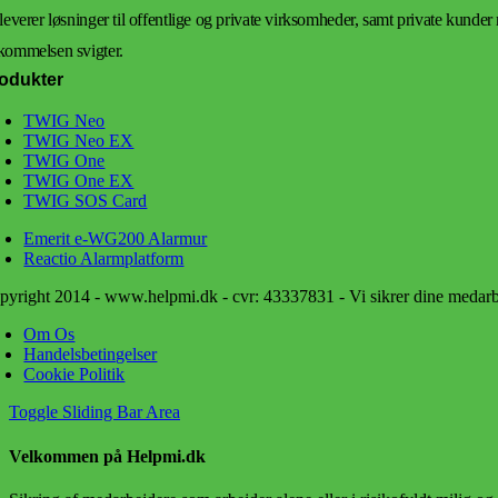
leverer løsninger til offentlige og private virksomheder, samt private kunder
kommelsen svigter.
odukter
TWIG Neo
TWIG Neo EX
TWIG One
TWIG One EX
TWIG SOS Card
Emerit e-WG200 Alarmur
Reactio Alarmplatform
pyright 2014 - www.helpmi.dk - cvr: 43337831 - Vi sikrer dine medarbej
Om Os
Handelsbetingelser
Cookie Politik
Toggle Sliding Bar Area
Velkommen på Helpmi.dk