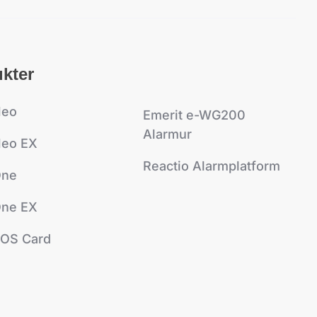
kter
Neo
Emerit e-WG200
Alarmur
eo EX
Reactio Alarmplatform
One
ne EX
OS Card