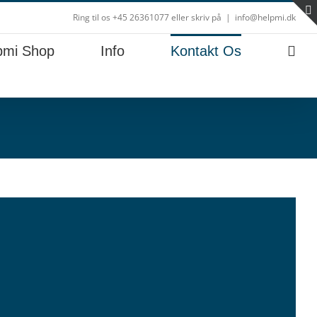
Ring til os +45 26361077 eller skriv på
|
info@helpmi.dk
pmi Shop
Info
Kontakt Os