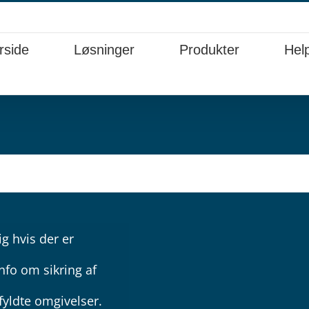
rside
Løsninger
Produkter
Hel
ig hvis der er
info om sikring af
ofyldte omgivelser.