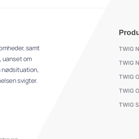
Produ
rksomheder, samt
TWIG 
d, uanset om
TWIG N
n nødsituation,
TWIG 
elsen svigter.
TWIG O
TWIG S