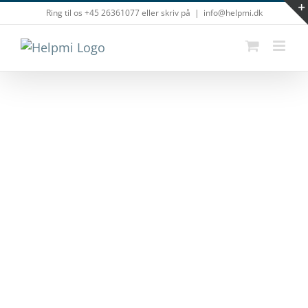
Skip
Ring til os +45 26361077 eller skriv på
|
info@helpmi.dk
to
content