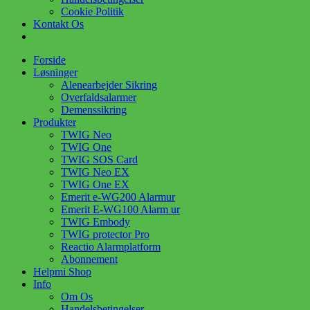
Cookie Politik
Kontakt Os
Forside
Løsninger
Alenearbejder Sikring
Overfaldsalarmer
Demenssikring
Produkter
TWIG Neo
TWIG One
TWIG SOS Card
TWIG Neo EX
TWIG One EX
Emerit e-WG200 Alarmur
Emerit E-WG100 Alarm ur
TWIG Embody
TWIG protector Pro
Reactio Alarmplatform
Abonnement
Helpmi Shop
Info
Om Os
Handelsbetingelser