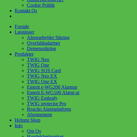
Cookie Politik
Kontakt Os
Forside
Løsninger
Alenearbejder Sikring
Overfaldsalarmer
Demenssikring
Produkter
TWIG Neo
TWIG One
TWIG SOS Card
TWIG Neo EX
TWIG One EX
Emerit e-WG200 Alarmur
Emerit E-WG100 Alarm ur
TWIG Embody
TWIG protector Pro
Reactio Alarmplatform
Abonnement
Helpmi Shop
Info
Om Os
Handelsbetingelser