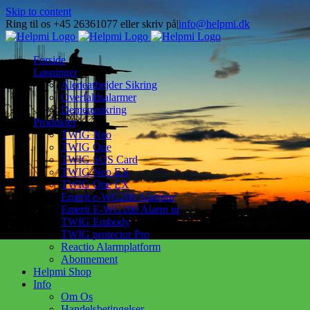
Skip to content
Ring til os +45 26361077 eller skriv på
|
info@helpmi.dk
Forside
Løsninger
Alenearbejder Sikring
Overfaldsalarmer
Demenssikring
Produkter
TWIG Neo
TWIG One
TWIG SOS Card
TWIG Neo EX
TWIG One EX
Emerit e-WG200 Alarmur
Emerit E-WG100 Alarm ur
TWIG Embody
TWIG protector Pro
Reactio Alarmplatform
Abonnement
Helpmi Shop
Info
Om Os
Handelsbetingelser